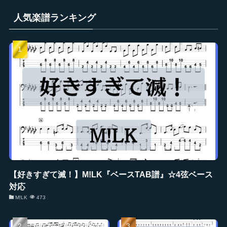
人気楽譜ランキング
【好きすぎて滅！】M!LK『ベースTAB譜』☆4弦ベース
対応
M!LK
473