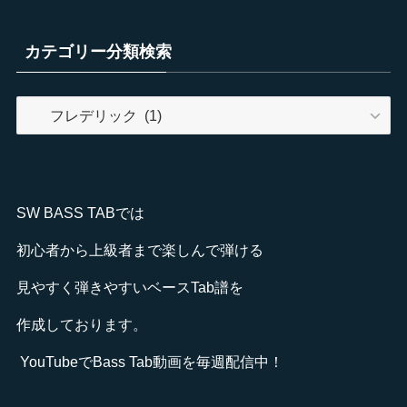
カテゴリー分類検索
カ
テ
ゴ
リ
ー
SW BASS TABでは
分
類
初心者から上級者まで楽しんで弾ける
検
見やすく弾きやすいベースTab譜を
索
作成しております。
YouTube
でBass Tab動画を毎週配信中！