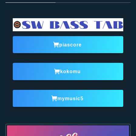
piascore
kokomu
mymusic5