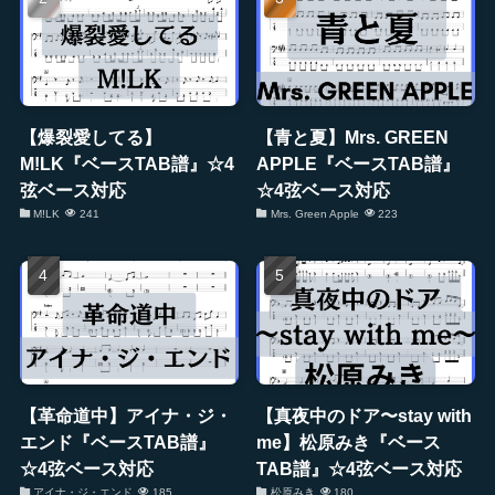
【爆裂愛してる】
【青と夏】Mrs. GREEN
M!LK『ベースTAB譜』☆4
APPLE『ベースTAB譜』
弦ベース対応
☆4弦ベース対応
M!LK
241
Mrs. Green Apple
223
【革命道中】アイナ・ジ・
【真夜中のドア〜stay with
エンド『ベースTAB譜』
me】松原みき『ベース
☆4弦ベース対応
TAB譜』☆4弦ベース対応
アイナ・ジ・エンド
185
松原みき
180