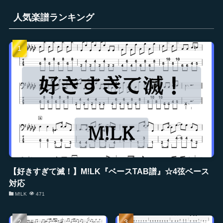
人気楽譜ランキング
【好きすぎて滅！】M!LK『ベースTAB譜』☆4弦ベース
対応
M!LK
471