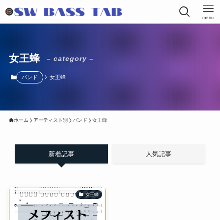
menu
女王蜂
– category –
バンド
女王蜂
ホーム
アーティスト別
バンド
女王蜂
新着記事
人気記事
女王蜂