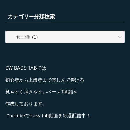
カテゴリー分類検索
カ
テ
ゴ
リ
ー
SW BASS TABでは
分
類
初心者から上級者まで楽しんで弾ける
検
見やすく弾きやすいベースTab譜を
索
作成しております。
YouTube
でBass Tab動画を毎週配信中！