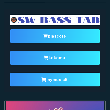
piascore
kokomu
mymusic5