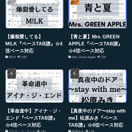
【爆裂愛してる】
【青と夏】Mrs. GREEN
M!LK『ベースTAB譜』☆4
APPLE『ベースTAB譜』
弦ベース対応
☆4弦ベース対応
M!LK
238
Mrs. Green Apple
220
【革命道中】アイナ・ジ・
【真夜中のドア〜stay with
エンド『ベースTAB譜』
me】松原みき『ベース
☆4弦ベース対応
TAB譜』☆4弦ベース対応
アイナ・ジ・エンド
181
松原みき
178