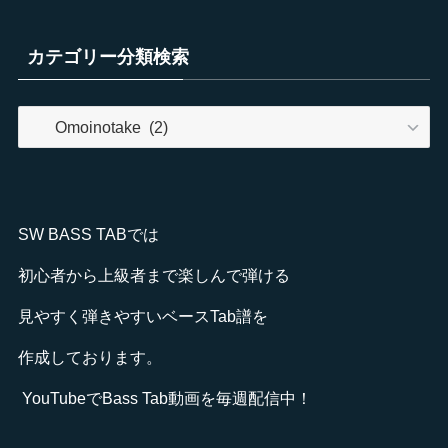
カテゴリー分類検索
カ
テ
ゴ
リ
ー
SW BASS TABでは
分
類
初心者から上級者まで楽しんで弾ける
検
見やすく弾きやすいベースTab譜を
索
作成しております。
YouTube
でBass Tab動画を毎週配信中！