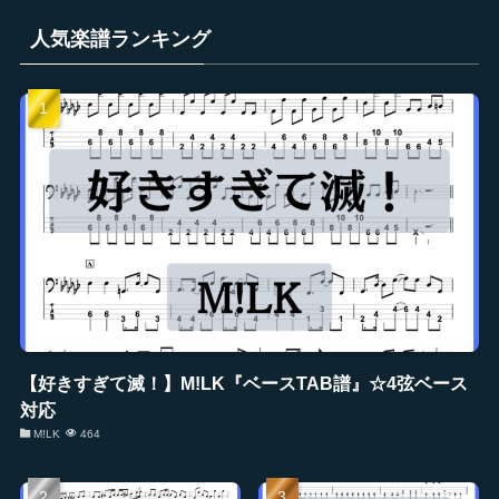
人気楽譜ランキング
【好きすぎて滅！】M!LK『ベースTAB譜』☆4弦ベース
対応
M!LK
464