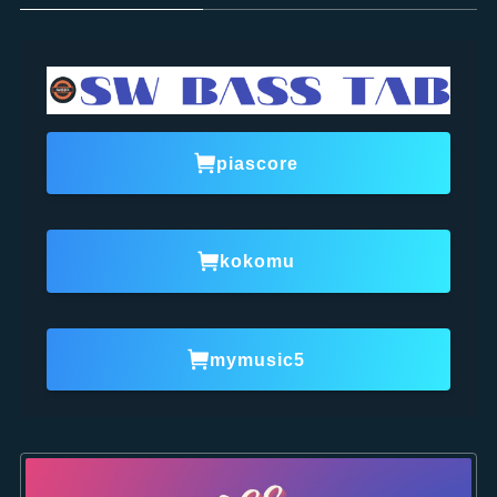
piascore
kokomu
mymusic5