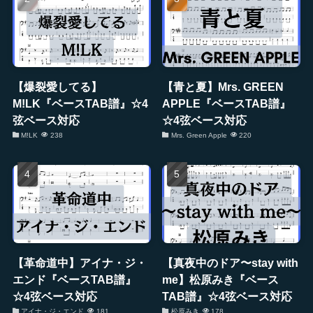
【爆裂愛してる】
【青と夏】Mrs. GREEN
M!LK『ベースTAB譜』☆4
APPLE『ベースTAB譜』
弦ベース対応
☆4弦ベース対応
M!LK
238
Mrs. Green Apple
220
【革命道中】アイナ・ジ・
【真夜中のドア〜stay with
エンド『ベースTAB譜』
me】松原みき『ベース
☆4弦ベース対応
TAB譜』☆4弦ベース対応
アイナ・ジ・エンド
181
松原みき
178