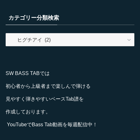
カテゴリー分類検索
カ
テ
ゴ
リ
ー
SW BASS TABでは
分
類
初心者から上級者まで楽しんで弾ける
検
見やすく弾きやすいベースTab譜を
索
作成しております。
YouTube
でBass Tab動画を毎週配信中！