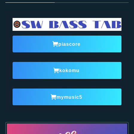
piascore
kokomu
mymusic5