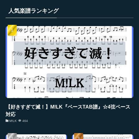
人気楽譜ランキング
【好きすぎて滅！】M!LK『ベースTAB譜』☆4弦ベース
対応
M!LK
464