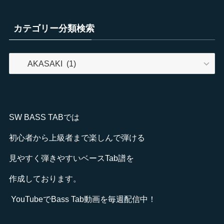
カテゴリー分類検索
カ
テ
ゴ
リ
ー
SW BASS TABでは
分
類
初心者から上級者まで楽しんで弾ける
検
見やすく弾きやすいベースTab譜を
索
作成しております。
YouTube
でBass Tab動画を毎週配信中！