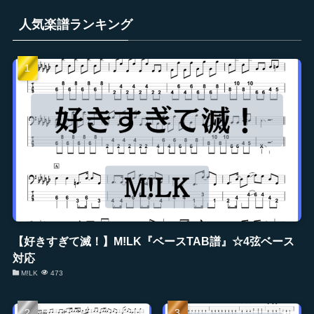
人気楽譜ランキング
【好きすぎて滅！】M!LK『ベースTAB譜』☆4弦ベース
対応
M!LK
473