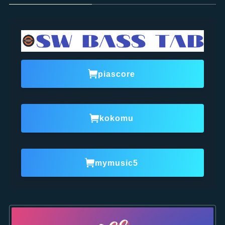
piascore
kokomu
mymusic5