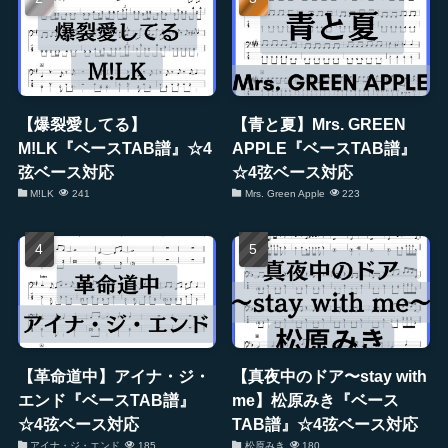
【爆裂愛してる】
【青と夏】Mrs. GREEN
M!LK『ベースTAB譜』☆4
APPLE『ベースTAB譜』
弦ベース対応
☆4弦ベース対応
M!LK
241
Mrs. Green Apple
223
【革命道中】アイナ・ジ・
【真夜中のドア〜stay with
エンド『ベースTAB譜』
me】松原みき『ベース
☆4弦ベース対応
TAB譜』☆4弦ベース対応
アイナ・ジ・エンド
185
松原みき
180