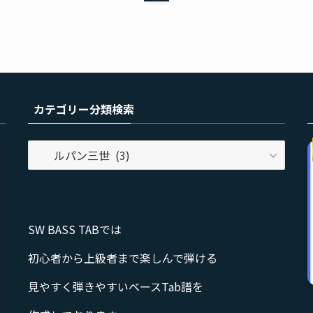
カテゴリー分類検索
カ
テ
ゴ
リ
ー
SW BASS TABでは
分
類
初心者から上級者まで楽しんで弾ける
検
見やすく弾きやすいベースTab譜を
索