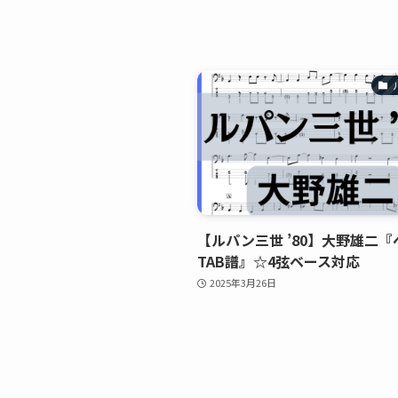
【ルパン三世 ’80】大野雄二『
TAB譜』☆4弦ベース対応
2025年3月26日