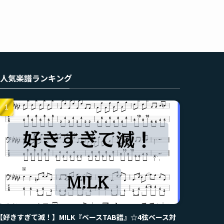
人気楽譜ランキング
【好きすぎて滅！】M!LK『ベースTAB譜』☆4弦ベース対