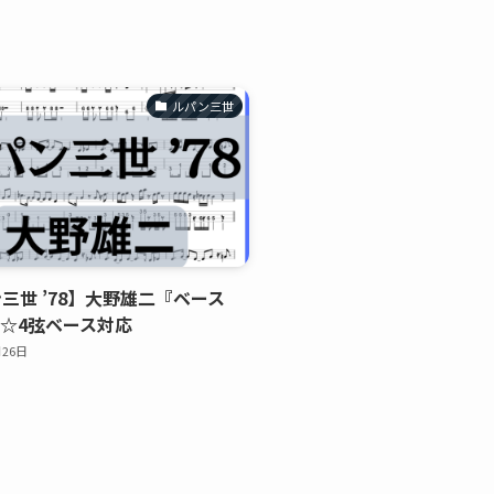
ルパン三世
三世 ’78】大野雄二『ベース
』☆4弦ベース対応
月26日