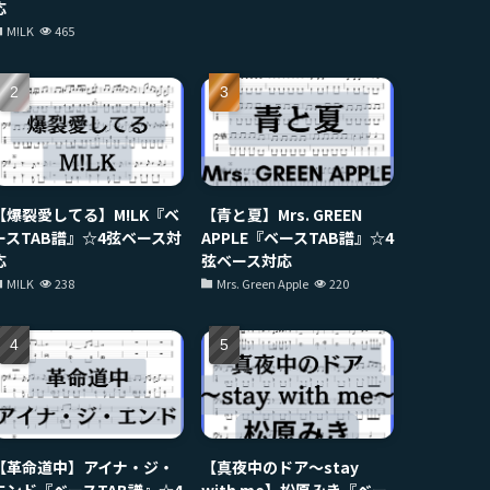
応
M!LK
465
【爆裂愛してる】M!LK『ベ
【青と夏】Mrs. GREEN
ースTAB譜』☆4弦ベース対
APPLE『ベースTAB譜』☆4
応
弦ベース対応
M!LK
238
Mrs. Green Apple
220
【革命道中】アイナ・ジ・
【真夜中のドア〜stay