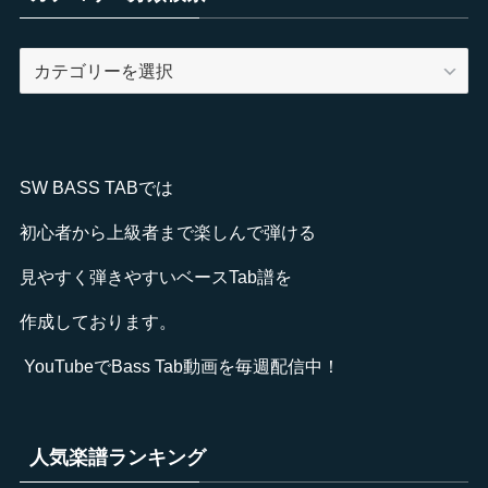
カ
テ
ゴ
リ
ー
SW BASS TABでは
分
類
初心者から上級者まで楽しんで弾ける
検
見やすく弾きやすいベースTab譜を
索
作成しております。
YouTube
でBass Tab動画を毎週配信中！
人気楽譜ランキング