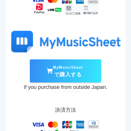
MyMusicSheet
で購入する
If you purchase from outside Japan.
決済方法