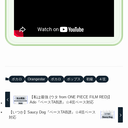
ボカロ
Orangestar
ボカロ
ポップス
初級
４弦
【私は最強 (ウタ from ONE PIECE FILM RED)】
Ado『ベースTAB譜』☆4弦ベース対応
【いつか】Saucy Dog『ベースTAB譜』☆4弦ベース
対応