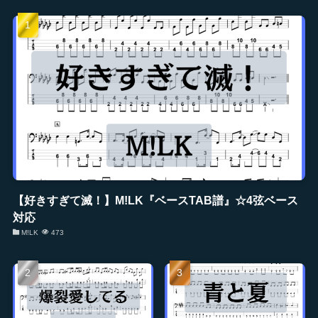
【好きすぎて滅！】M!LK『ベースTAB譜』☆4弦ベース
対応
M!LK
473