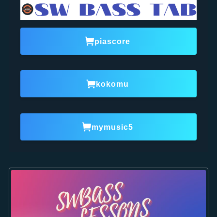
piascore
kokomu
mymusic5