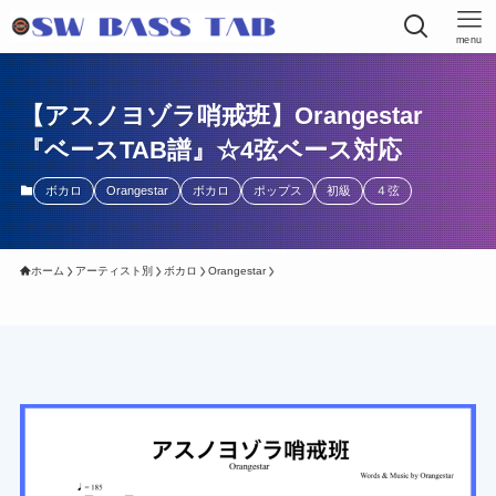
menu
【アスノヨゾラ哨戒班】Orangestar
『ベースTAB譜』☆4弦ベース対応
ボカロ
Orangestar
ボカロ
ポップス
初級
４弦
ホーム
アーティスト別
ボカロ
Orangestar