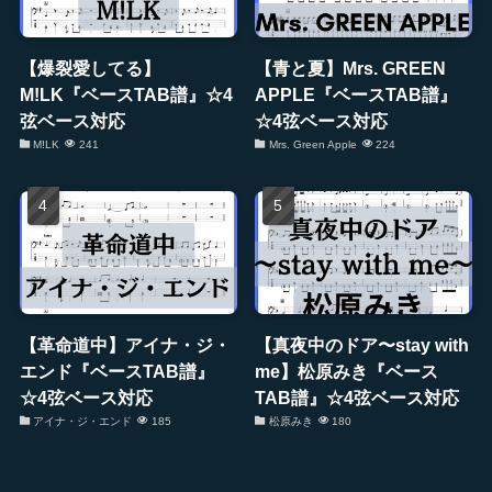
【爆裂愛してる】
【青と夏】Mrs. GREEN
M!LK『ベースTAB譜』☆4
APPLE『ベースTAB譜』
弦ベース対応
☆4弦ベース対応
M!LK
241
Mrs. Green Apple
224
【革命道中】アイナ・ジ・
【真夜中のドア〜stay with
エンド『ベースTAB譜』
me】松原みき『ベース
☆4弦ベース対応
TAB譜』☆4弦ベース対応
アイナ・ジ・エンド
185
松原みき
180