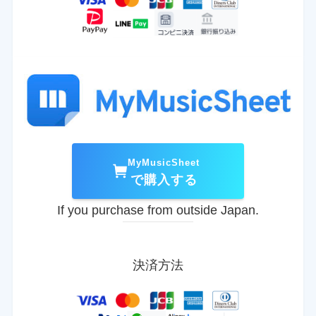
MyMusicSheet
で購入する
If you purchase from outside Japan.
決済方法